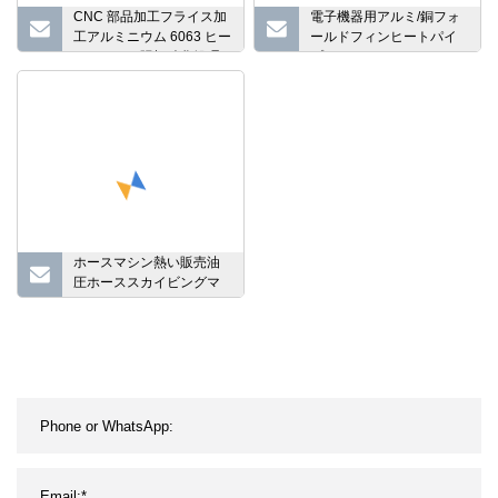
CNC 部品加工フライス加
電子機器用アルミ/銅フォ
工アルミニウム 6063 ヒー
ールドフィンヒートパイ
トシンク、陽極酸化処理
プヒートシンク
ホースマシン熱い販売油
圧ホーススカイビングマ
シン