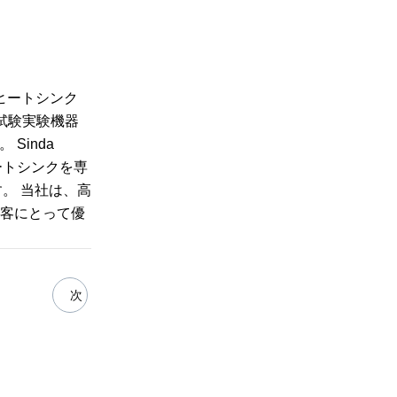
なヒートシンク
試験実験機器
Sinda
ヒートシンクを専
す。 当社は、高
顧客にとって優
次