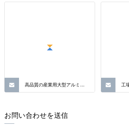
高品質の産業用大型アルミニ
工
ウム銅加工ハイパワー産業製
ヒー
品の滑らかな接触平面を備え
3
お問い合わせを送信
たヒートシンク
トシ