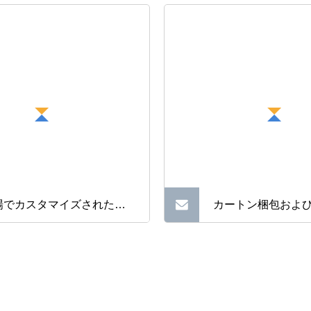
場でカスタマイズされた銅
カートン梱包およ
トシンク 100W 200W
CPG ギアボックス 
00W スカイビングフィンヒー
速モーター
ンク GPU CPU