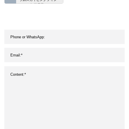
とCNC加工電子ヒートシ
ンク