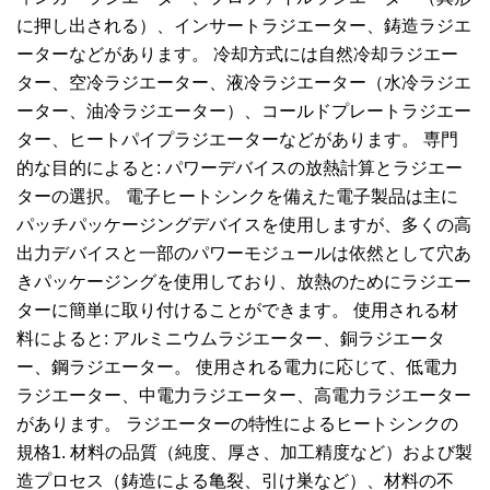
に押し出される）、インサートラジエーター、鋳造ラジエ
ーターなどがあります。 冷却方式には自然冷却ラジエー
ター、空冷ラジエーター、液冷ラジエーター（水冷ラジエ
ーター、油冷ラジエーター）、コールドプレートラジエー
ター、ヒートパイプラジエーターなどがあります。 専門
的な目的によると: パワーデバイスの放熱計算とラジエー
ターの選択。 電子ヒートシンクを備えた電子製品は主に
パッチパッケージングデバイスを使用しますが、多くの高
出力デバイスと一部のパワーモジュールは依然として穴あ
きパッケージングを使用しており、放熱のためにラジエー
ターに簡単に取り付けることができます。 使用される材
料によると: アルミニウムラジエーター、銅ラジエータ
ー、鋼ラジエーター。 使用される電力に応じて、低電力
ラジエーター、中電力ラジエーター、高電力ラジエーター
があります。 ラジエーターの特性によるヒートシンクの
規格1. 材料の品質（純度、厚さ、加工精度など）および製
造プロセス（鋳造による亀裂、引け巣など）、材料の不