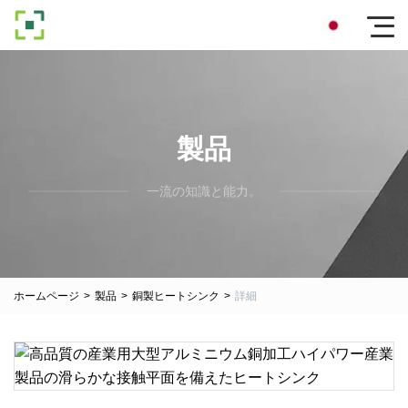
製品
一流の知識と能力。
ホームページ
>
製品
>
銅製ヒートシンク
>
詳細