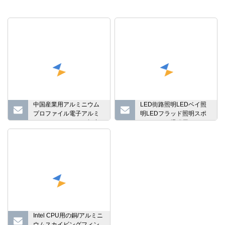
中国産業用アルミニウム
LED街路照明LEDベイ照
プロファイル電子アルミ
明LEDフラッド照明スポ
ニウムヒートシンク押出
ットライト爆発用アルミ
合金ダイカストヒートシ
ンク
Intel CPU用の銅/アルミニ
ウムスカイビングフィン