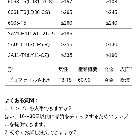
6063-T5(LD31-RCS)
≥157
≥108
6061-T6(LD30-CS)
≥265
≥245
6005-T5
≥260
≥240
3A21-H1112(LF21-R)
≥185
5A05-H112(LF5-R)
≥255
≥130
2A11-T4(LY11-CZ)
≥335
≥190
形
気性
産業概要
合金
表面仕
プロファイルされた
T3-T8
60-90
合金
塗装、
よくある質問：
1. サンプルを入手できますか?
はい、10〜30日以内に品質をチェックするためのサンプ
ルを提供できます。
2. 初めてお試し注文できますか?