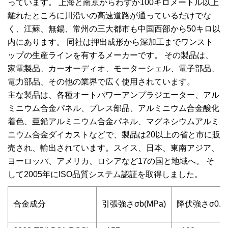
っています。 上海と南京からわずか100キロメートル以上
離れたところに川沿いの高速道路が通っているだけでな
く、江蘇、無錫、常州の三大都市も中国西部から50キロ以
内にあります。 同社は押出成形から深加工までワンスト
ップの生産ラインを有するメーカーです。 その製品は、
家電製品、カーオーディオ、モーターシェル、電子部品、
電力部品、その他の業界で広く使用されています。
主な製品は、各種オートパワーアンプラジエーター、アル
ミニウム合金パネル、プレス部品、アルミニウム合金酸化
着色、亜鉛アルミニウム合金パネル、マグネシウムアルミ
ニウム合金ダイカストなどで、製品は20以上の省と市に販
売され、輸出されています。スイス、日本、東南アジア、
ヨーロッパ、アメリカ、ロシアなど17の国と地域へ。 そ
して2005年にISO品質システム認証を取得しました。
合金成分
引張強さσb(MPa)
降伏強さσ0.2(