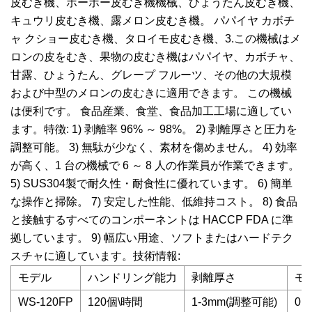
皮むき機、ポーポー皮むき機機械、ひょうたん皮むき機、
キュウリ皮むき機、露メロン皮むき機。 パパイヤ カボチ
ャ クショー皮むき機、タロイモ皮むき機、3.この機械はメ
ロンの皮をむき、果物の皮むき機はパパイヤ、カボチャ、
甘露、ひょうたん、グレープ フルーツ、その他の大規模
および中型のメロンの皮むきに適用できます。 この機械
は便利です。 食品産業、食堂、食品加工工場に適してい
ます。特徴: 1) 剥離率 96% ～ 98%。 2) 剥離厚さと圧力を
調整可能。 3) 無駄が少なく、素材を傷めません。 4) 効率
が高く、1 台の機械で 6 ～ 8 人の作業員が作業できます。
5) SUS304製で耐久性・耐食性に優れています。 6) 簡単
な操作と掃除。 7) 安定した性能、低維持コスト。 8) 食品
と接触するすべてのコンポーネントは HACCP FDA に準
拠しています。 9) 幅広い用途、ソフトまたはハードテク
スチャに適しています。技術情報:
モデル
ハンドリング能力
剥離厚さ
モ
WS-120FP
120個\時間
1-3mm(調整可能)
0.