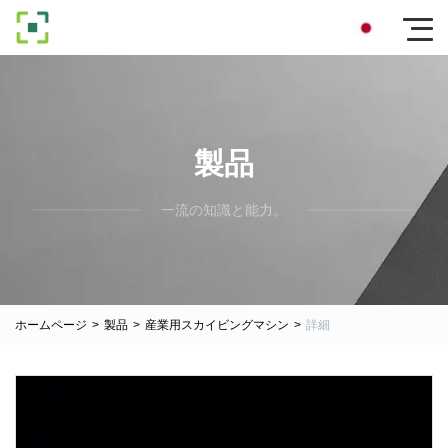
製品
一流の知識と能力。
ホームページ
>
製品
>
産業用スカイビングマシン
>
詳細