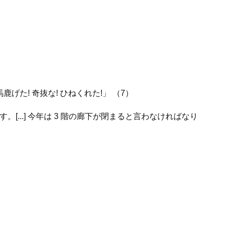
た! 奇抜な! ひねくれた!」 （7）
..] 今年は 3 階の廊下が閉まると言わなければなり