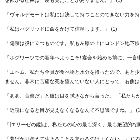
を怖がる理由は一度も見たことがありません。」 (1)
「ヴォルデモートは私には決して持つことのできない力を持っ
「私はハグリッドに命をかけて信頼します。」 (1)
「傷跡は役に立つものです。私も左膝の上にロンドン地下鉄の
「ホグワーツでの新年へようこそ! 宴会を始める前に、一言申し
「エヘム、私たち全員が食べ物と水分を摂ったので、あと少しだ
ません。非常に苦痛な死を望んでいない人にとって、右側は
「ああ、音楽だ」と彼は目を拭きながら言った。 「私たちがこ
「近視になると目が見えなくなるなんて不思議ですね。」 (1
「[エリーゼの鏡]は、私たちの心の最も深く、最も絶望的な願望
「夢ばかり考えて生きることを忘れるのはよくない。」 (12)