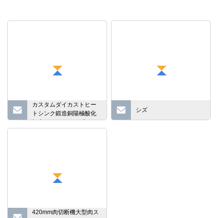
カスタムダイカストヒー
シズ
トシンク鍛造銅陽極酸化
押出アルミニウムプロフ
ァイル LED ヒートシンク
420mm肉切断機大型肉ス