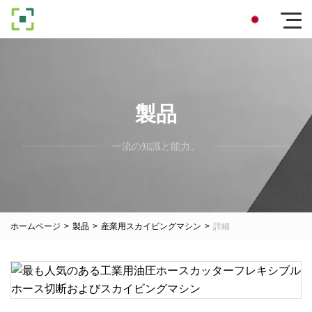
製品
一流の知識と能力。
ホームページ
>
製品
>
産業用スカイビングマシン
>
詳細