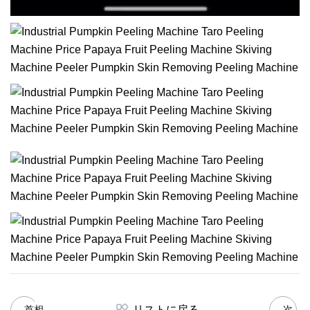
リストに戻る
首相
次