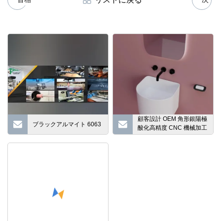
顧客設計 OEM 角形銀陽極
ブラックアルマイト 6063
酸化高精度 CNC 機械加工
アルミニウム ヒート シン
ク