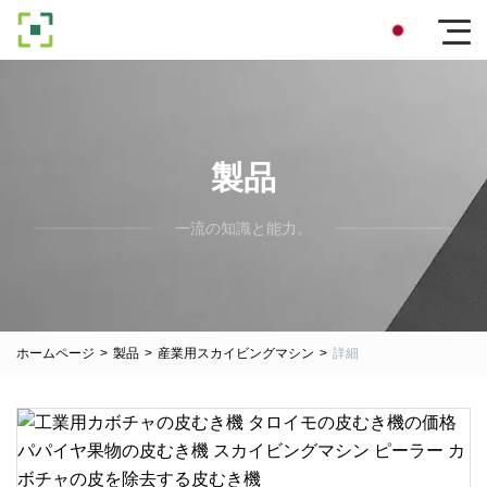
製品
一流の知識と能力。
ホームページ
>
製品
>
産業用スカイビングマシン
>
詳細