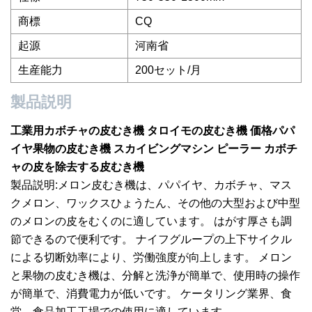
商標
CQ
起源
河南省
生産能力
200セット/月
製品説明
工業用カボチャの皮むき機 タロイモの皮むき機 価格パパ
イヤ果物の皮むき機 スカイビングマシン ピーラー カボチ
ャの皮を除去する皮むき機
製品説明:メロン皮むき機は、パパイヤ、カボチャ、マス
クメロン、ワックスひょうたん、その他の大型および中型
のメロンの皮をむくのに適しています。 はがす厚さも調
節できるので便利です。 ナイフグループの上下サイクル
による切断効率により、労働強度が向上します。 メロン
と果物の皮むき機は、分解と洗浄が簡単で、使用時の操作
が簡単で、消費電力が低いです。 ケータリング業界、食
堂、食品加工工場での使用に適しています。