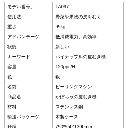
モデル番号。
TA097
使用法
野菜や果物の皮をむく
重さ
95kg
アドバンテージ
低消費電力、高効率
状態
新しい
キーワード
パイナップルの皮むき機
容量
120ppc/H
色
銀
名前
ピーリングマシン
商品名
かぼちゃの皮むき機
材料
ステンレス鋼
輸送パッケージ
木製ケース
仕様
750*550*1300mm