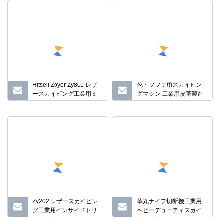
Hitsell Zoyer Zy801 レザ
靴・ソファ用スカイビン
ースカイビング工業用ミ
グマシン 工業用皮革製造
シン
機
Zy202 レザースカイビン
革丸ナイフ切断機工業用
グ工業用インサイドトリ
ヘビーデューティスカイ
ミングマシン
ビングミシン