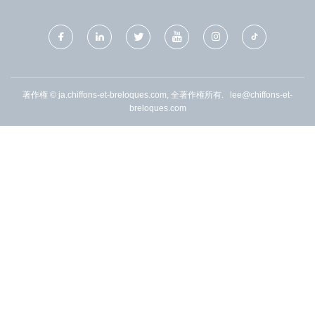
著作権 © ja.chiffons-et-breloques.com, 全著作権所有.
lee@chiffons-et-
breloques.com