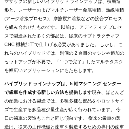
マザックの新しいハイブリッド ラインナップは、積層造
形と、レーザーおよびマルチレーザー金属堆積、熱線堆積
(アーク溶接プロセス)、摩擦撹拌溶接などの接合プロセス
を組み合わせたものです。 以前は、アディティブ プロセ
スで製造された多くの部品は、従来のサブトラクティブ
CNC 機械加工で仕上げる必要がありました。 しかし、こ
れらのハイブリッドでは、別個の 2 台目のマシンや追加の
セットアップが不要で、「1 つで完了」したマルチタスク
を幅広いアプリケーションにもたらします。
ハイブリッド ラインナップは、5 軸マシニング センター
で歯車を作成する新しい方法も提供します
現在、ほとんど
の産業における製造では、多種多様な部品を小ロットサイ
ズで生産する多品種少量生産が広く行われています。 今
日の歯車の製造もこれと同じ傾向です。 従来の歯車の製
造は、従来の工作機械と歯車を製造するための専用の歯車