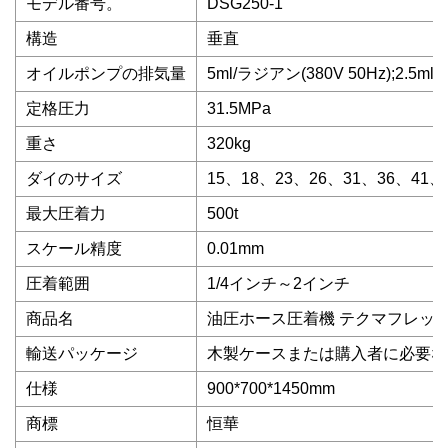
モデル番号。
DSG250-1
構造
垂直
オイルポンプの排気量
5ml/ラジアン(380V 50Hz);2.5ml
定格圧力
31.5MPa
重さ
320kg
ダイのサイズ
15、18、23、26、31、36、41、
最大圧着力
500t
スケール精度
0.01mm
圧着範囲
1/4インチ～2インチ
商品名
油圧ホース圧着機 テクマフレック
輸送パッケージ
木製ケースまたは購入者に必要な
仕様
900*700*1450mm
商標
恒華