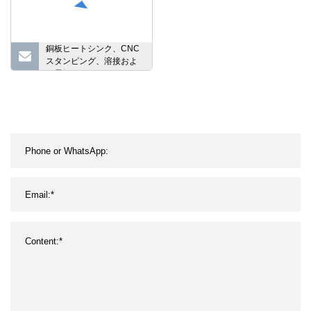
銅板ヒートシンク、CNC
スタンピング、溶接およ
び電気メッキラジエータ
ー、CNC 機械加工部品、
ISO9001 準拠の 3c 機器ヒ
ートパイプ ヒートシンク