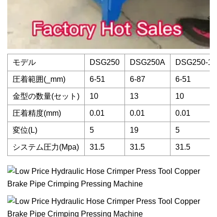
モデル
DSG250
DSG250A
DSG250-1
圧着範囲(_mm)
6-51
6-87
6-51
金型の数量(セット)
10
13
10
圧着精度(mm)
0.01
0.01
0.01
変位(L)
5
19
5
システム圧力(Mpa)
31.5
31.5
31.5