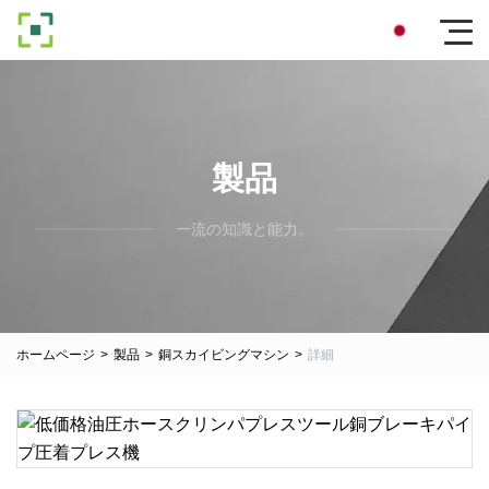
製品
一流の知識と能力。
ホームページ
>
製品
>
銅スカイビングマシン
>
詳細