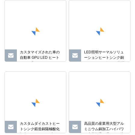
カスタマイズされた車の
LED照明サーマルソリュ
自動車 GPU LED ヒート
ーションヒートシンク銅
シンク非
アルミニウム鋼CNC旋盤
フライス加工LEDライト
ヒートシンク
カスタムダイカストヒー
高品質の産業用大型アル
トシンク鍛造銅陽極酸化
ミニウム銅加工ハイパワ
押出アルミニウムプロフ
ー産業製品の滑らかな接