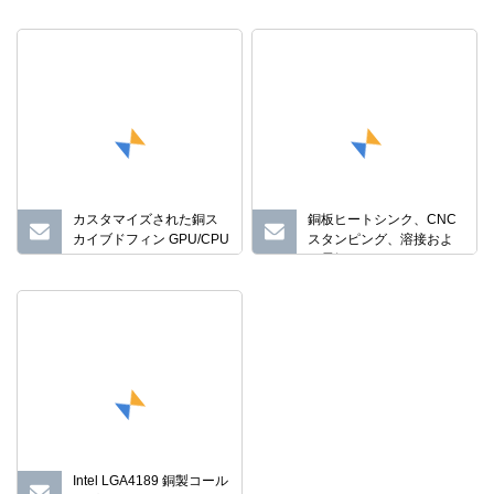
ァイル LED ヒートシンク
触平面を備えたヒートシ
ンク
カスタマイズされた銅ス
銅板ヒートシンク、CNC
カイブドフィン GPU/CPU
スタンピング、溶接およ
ヒートシンク
び電気メッキラジエータ
ー、CNC 機械加工部品、
ISO9001 準拠の 3c 機器ヒ
ートパイプ ヒートシンク
Intel LGA4189 銅製コール