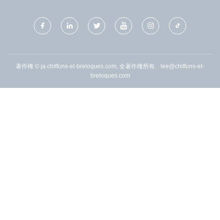
著作権 © ja.chiffons-et-breloques.com, 全著作権所有.
lee@chiffons-et-
breloques.com