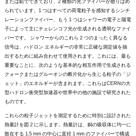
または鉛でできており、2 種類の光ファイバーが散りばめ
られています。1 つはすべての荷電粒子を感知するシンチ
レーションファイバー、もう 1 つはシャワーの電子と陽電
子によって主にチェレンコフ光が生成される透明なファイ
バーです。 シャワーからのこれら 2 つのまったく異なる
信号は、ハドロン エネルギーの非常に正確な測定値を抽
出するために組み合わせて使用​​されます。これには、最も
重要なことに、次のような基本的な相互作用で生成される
クォークまたはグルーオンの断片化から生じる粒子の「ジ
ェット」のエネルギーが含まれます。これらはCERNの大
型ハドロン衝突型加速器や世界中の他の施設で研究された
ものです。
これらの粒子ジェットを測定するために特別に設計された
熱量計を図 2 に示します。熱量計は、銅の吸収体に均一に
散在する 1.5 mm の中心に直径 1 mm のファイバーで構成