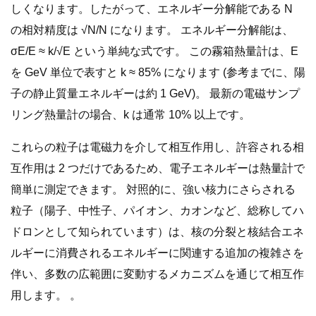
しくなります。したがって、エネルギー分解能である N
の相対精度は √N/N になります。 エネルギー分解能は、
σE/E ≈ k/√E という単純な式です。 この霧箱熱量計は、E
を GeV 単位で表すと k ≈ 85% になります (参考までに、陽
子の静止質量エネルギーは約 1 GeV)。 最新の電磁サンプ
リング熱量計の場合、k は通常 10% 以上です。
これらの粒子は電磁力を介して相互作用し、許容される相
互作用は 2 つだけであるため、電子エネルギーは熱量計で
簡単に測定できます。 対照的に、強い核力にさらされる
粒子（陽子、中性子、パイオン、カオンなど、総称してハ
ドロンとして知られています）は、核の分裂と核結合エネ
ルギーに消費されるエネルギーに関連する追加の複雑さを
伴い、多数の広範囲に変動するメカニズムを通じて相互作
用します。 。