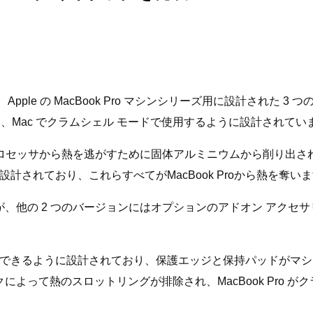
ple の MacBook Pro マシンシリーズ用に設計された 3 つの
ck DHCx は、Mac でクラムシェル モードで使用するように設計されて
kのプロセッサから熱を逃がすために固体アルミニウムから削り出
されており、これらすべてがMacBook Proから熱を奪い
が、他の 2 つのバージョンにはオプションのアドオン アクセ
るように設計されており、保護エッジと保持パッドがマシンを所定
クによって熱のスロットリングが排除され、MacBook Pro